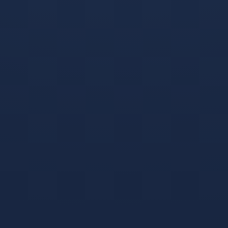
主页
◎欢迎参与讨论，请在这里发表您的看法、交流您的观点。
米兰体育