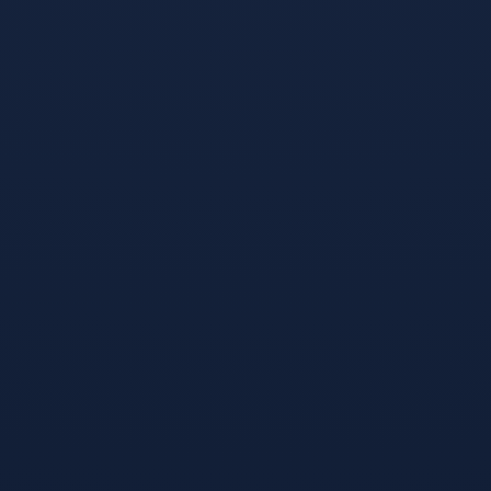
浏览更多
热门
1
米兰真人-摩纳哥的节奏艺术，布雷默完美掌控，阿森纳迷失在战术迷宫
在欧冠八分之一决赛的次回合,摩纳哥主场对阵阿森纳的比赛中，一个战术奇迹悄然上演，摩纳哥以2-0的比分（总比分3-1）将英超豪门淘汰出局，而这场胜利的核心，正是他们对比赛节奏的绝对掌控——一种精密如钟表、冷静如冰山的战术执行，巴西后卫布雷默的...
2
米兰登录入口-法网险胜戴维斯杯，辛纳高光表现背后的网球新纪元
辛纳高光表现如何重塑网球版图 五月的巴黎，红土飞扬；九月的马德里，国旗飘扬，当雅尼克·辛纳在罗兰·加洛斯险胜对手，又在戴维斯杯赛场闪耀光芒，这位意大利新星不仅书写了个人职业生涯的里程碑,更悄然推动着网球世界的力量转移。 红土上的淬炼...
3
米兰体育官网-包含新疆男篮晋级总决赛，逼平深圳队的词条
4月7日晚，中国男子篮球职业联赛CBA总决赛落幕，新疆队以40大比分横扫老牌劲旅广东队，成为历史上第六支总冠军球队新疆队外援亚当斯荣膺总决赛最有价值球员MVP主帅李秋平成为CBA联赛历史上首位率领不同球队夺得总冠军的教练员广东队曾八次夺得C...
4
米兰体育网页版-欧洲杯四强战火腾腾，胜利最终会属于谁？
德国队通过点球大战艰难地战胜宿敌意大利队晋级四强，本场变阵三中卫取得了一定的效果，半决赛他们的对手将是法国和冰岛之间的胜者。但本场胡梅尔斯吃到黄牌，将在下一场半决赛中停赛，这对德国队来说可不是一个好消息。 胡梅尔斯被停赛将成德国半决...
5
中国米兰体育-足球界遥遥领先！中国队取得骄人成绩的简单介绍