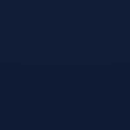
7
米兰-勒沃库森主场迎战沃尔夫斯堡，必须全力以赴的简单介绍
10月22日20:30截止销售的传统足彩第17158期将成为“足彩3亿大派奖”活动第11个指定派奖期，14场胜平负游戏和任选9场胜平负游戏每期派送600万元。本期赛程覆盖了五大联赛，米兰、尤文、罗马、拉齐奥、马竞、皇马、巴黎等多场强队...
8
米兰体育官网-瓦尔登斯巴赫斩获胜利，重返胜利路的简单介绍
他一直在荒野行吟，个人的，内在的 丁酉三月，深圳海域迎来了不速之客，一只抹香鲸误入搁浅，全市合力救助，终回天乏力，抹香鲸不治身亡，民众唏嘘。众媒体以此为话题，大版面进行了关注。事后，有人提出，市民应该多了解一些关于抹香鲸进而海洋动...
9
米兰体育下载-关于恩佐球员展现出色状态，全队踢出风采的信息
10月10日下午4点东华理工“新生杯”小组赛在北区篮球场展开，本场比赛亦是地控学院男篮小组出线的争夺战！ 由于本场比赛关乎地控学院男篮能否出线，赛前球队气氛稍显压抑。 但是，面对在小组赛未尝败绩的测绘学院，地控学院的战士们没有...
10
米兰捕鱼-枪手精神闪耀加勒比，阿森纳强势攻克牙买加，诠释季后赛抢七的终极奥义
当终场哨声划破金斯敦国家体育场上空潮湿的夜风,记分牌上醒目的比分凝固成历史——阿森纳以一场荡气回肠的3:1，在万众瞩目的“季后赛抢七焦点战”中，强势攻克了牙买加队的主场堡垒，这不仅仅是一场胜利，这是一次跨越地理与竞技范畴的精神远征，一次将北...
最新文章
ac米兰体育官网-唯一之夜，当F1的引擎轰鸣撞上班凯罗的绝地
爆发