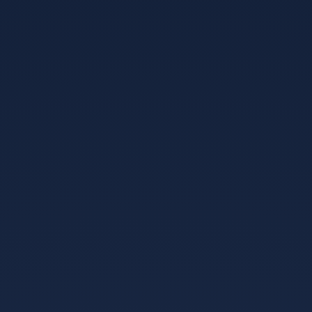
不过繁华背后我们必须清醒的认识到一点，那就是威尔
士的晋级路上并没有遇到什么强队，哪怕是英格兰队也早已
失去了昔日的光辉，一群以英超二流球队热刺为核心组成的
英格兰队根本难登大雅之堂，除了舆论炒作的名气很响之
外，我们没看到他们有任何强队的表现。这样的一支英格兰
还战胜了威尔士队，可见威尔士在面对牌面实力强于自己的
对手时，还是没有好的办法赢球。
就这样威尔士一路来到了8强，没有遇到任何强劲的阻
力，这背后暗藏的一大现象就是人们感觉这支威尔士队好
强，拥有贝尔的他们似乎比葡萄牙队还强。