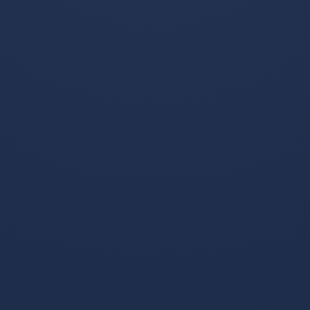
米兰体育下载-时刻的铸造者，当久保建英的灵光，与瑞士人永不言弃的钢铁意志交织成永恒
足球的魅力，从来不在于比分牌上冰冷的数字，而在于那些无法复制的“唯一时刻”——当个体的才华与集体的意志在命运的交汇点猛烈...
14小时前
18阅读
#赛程公布
米兰体育app-绿茵场上的唯一律令，当比利时洪流冲垮法老防线，劳塔罗在废墟上刻下王者印记
足球场上不存在永恒的秩序，只有不断被重写的规则，当比利时人的蓝色洪流在卢赛尔体育场的草皮上奔涌时，他们不是在踢一场比赛，...
1天前
20阅读
#赛程公布
ac米兰下载-唯有那夜，当马克西的指尖划破国家德比的百年星河
序章：被时钟遗忘的九十分钟 马德里的夜风裹挟着伯纳乌的草屑，在十月的空气中划出焦灼的弧线，看台上八万人的呼吸汇成一片海...
1天前
25阅读
#赛程公布
米兰APP下载-风城之怒与费城之翼，当公牛的血性撞上恩比德的王冠，体育的平行宇宙在此刻交汇
在这个充满偶然与奇迹的体育世界里，有些夜晚注定会被铭记——不是因为它完美，而是因为它荒诞；不是因为它合理，而是因为它充满...