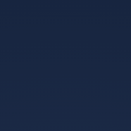
但我并不这么认为，欧洲杯这种大赛是可能产生黑马，
但是黑马神话是用来破灭的，不是每个黑马都能像希腊那样
夺得冠军。除了贝尔和拉姆塞，威尔士再也找不出第三个一
流球员，所以这个队伍根本没有想象的强大，只不过他们还
没遇到真正的对手。
比利时队在首场比赛输给了意大利，输的很难看。这场
失利浇醒了欧洲红魔，原来我们欧洲第一的排名这么不堪一
击。随后比利时队摆正了心态，连战连捷上轮比赛更是4:0
大胜黑马匈牙利队，仿佛就是宣告我就是黑马的终结者。
本场比赛比利时让半一球，这个盘口超出了大家的预
期，我想大家的心理预期都在半球盘，尤其是在比利时后防