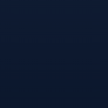
2小时前
米兰体育入口-当广厦按下唯一键，一场不存在于NBA赛程里的
跨次元对决
6小时前
米兰体育app-生死七战，南美双雄的孤注一掷—巴拉圭抢七绝
杀乌拉圭，一夜改写命运
10小时前
米兰体育下载-时刻的铸造者，当久保建英的灵光，与瑞士人永
不言弃的钢铁意志交织成永恒
14小时前
ac米兰体育官网-构思
18小时前
米兰体育网页版-北非之狐的致命獠牙，法比尼奥，如何用不完
美撕碎勒沃库森的完美剧本
22小时前
米兰体育app-绿茵场上的唯一律令，当比利时洪流冲垮法老防