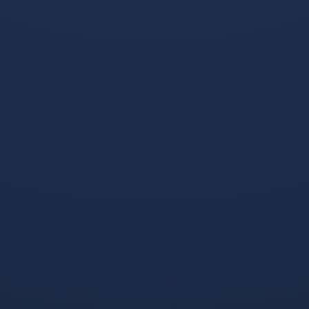
2天前
30阅读
#赛程公布
米兰体育app入口-构思（扩展思维）
【悬念粉碎机】 戈贝尔末节15分引爆盐湖城，76人提前5分钟缴械，老鹰沦为背景板 【独角兽觉醒】 当法国铁塔开始秀...
2天前
33阅读
#赛程公布
发表评论:
名称(*)
邮箱
主页